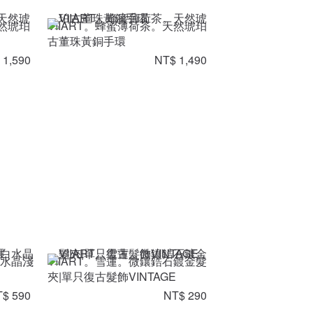
天然琥珀
VIIART。蜂蜜薄荷茶。天然琥珀
古董珠黃銅手環
 1,590
NT$ 1,490
白水晶淺
VIIART。雪蓮。微鑲鋯石鍍金髮
夾|單只復古髮飾VINTAGE
$ 590
NT$ 290