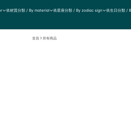
r
依材質分類 / By material
依星座分類 / By zodiac sign
依生日分類 / By 
首頁
所有商品