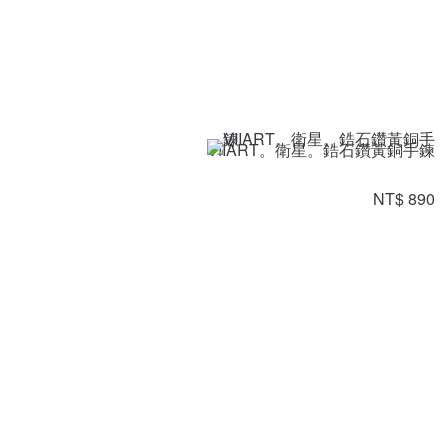
VIIART。衛星。鋯石鑽黃銅手鍊
NT$ 890