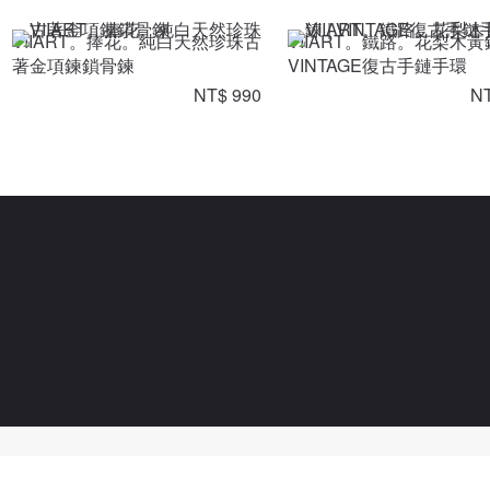
VIIART。捧花。純白天然珍珠古
VIIART。鐵路。花梨木黃
著金項鍊鎖骨鍊
VINTAGE復古手鏈手環
NT$ 990
NT
Powered By Pinzap