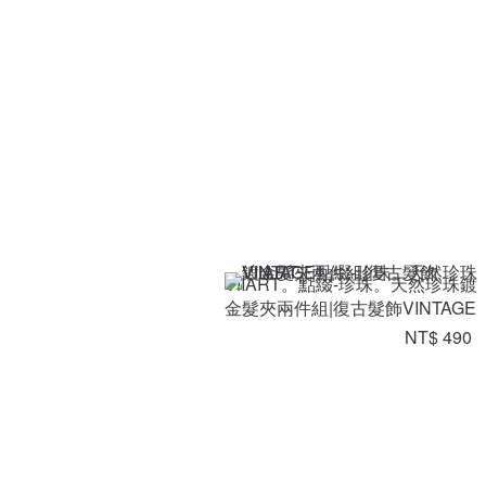
VIIART。點綴-珍珠。天然珍珠鍍
金髮夾兩件組|復古髮飾VINTAGE
NT$ 490