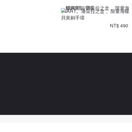
VIIART。潘朵拉之盒 。限量海蝶
貝黃銅手環
NT$ 490