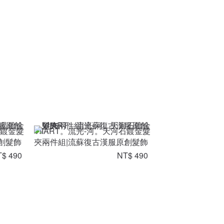
晶鍍金髮
VIIART。流光-河。天河石鍍金髮
創髮飾
夾兩件組|流蘇復古漢服原創髮飾
$ 490
NT$ 490