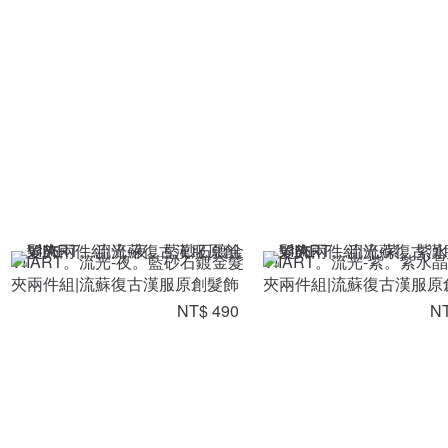
VIIART。流光-夜。藍砂石鍍金髮
VIIART。流光-紫。紫水
夾兩件組|流蘇復古漢服原創髮飾
夾兩件組|流蘇復古漢服原
NT$ 490
NT