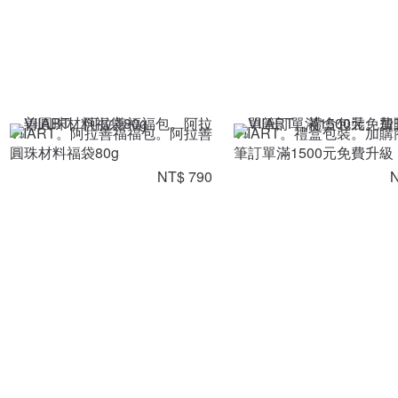
VIIART。阿拉善福福包。阿拉善
VIIART。禮盒包裝。加購
圓珠材料福袋80g
筆訂單滿1500元免費升級
NT$ 790
N