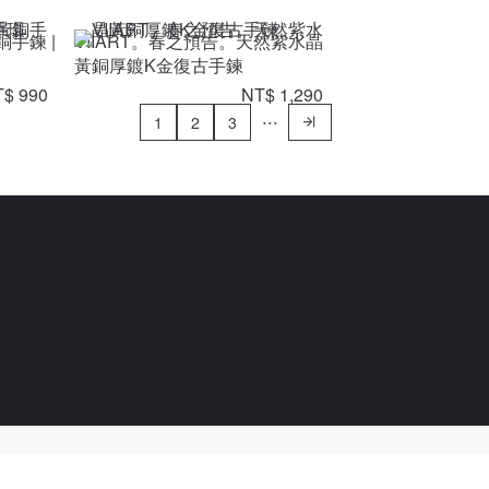
銅手鍊 |
VIIART。春之預告。天然紫水晶
黃銅厚鍍K金復古手鍊
$ 990
NT$ 1,290
1
2
3