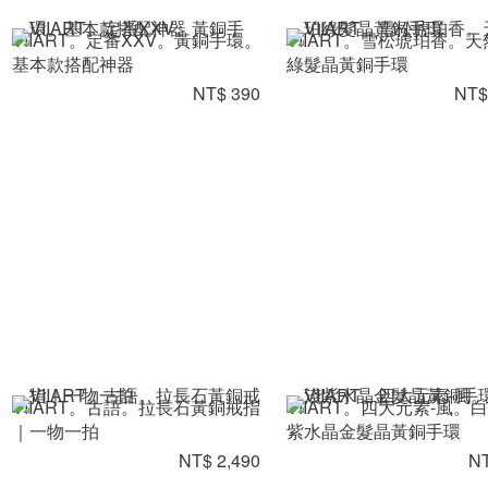
VIIART。定番XXV。黃銅手環。
VIIART。雪松琥珀香。
基本款搭配神器
綠髮晶黃銅手環
NT$ 390
NT$
VIIART。古語。拉長石黃銅戒指
VIIART。四大元素-風。
｜一物一拍
紫水晶金髮晶黃銅手環
NT$ 2,490
NT