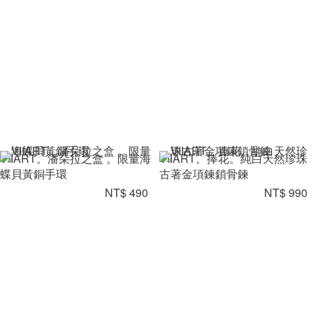
VIIART。潘朵拉之盒 。限量海
VIIART。捧花。純白天然珍珠
蝶貝黃銅手環
古著金項鍊鎖骨鍊
NT$ 490
NT$ 990