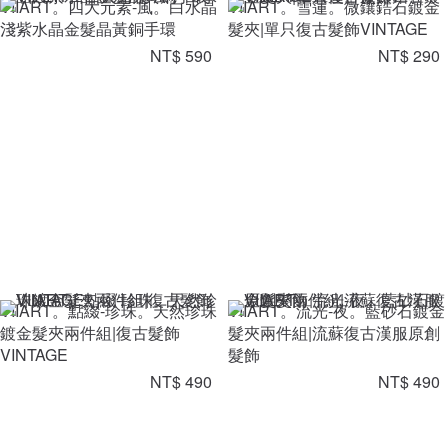
VIIART。四大元素-風。白水晶
VIIART。雪蓮。微鑲鋯石鍍金
淺紫水晶金髮晶黃銅手環
髮夾|單只復古髮飾VINTAGE
NT$ 590
NT$ 290
VIIART。點綴-珍珠。天然珍珠
VIIART。流光-夜。藍砂石鍍金
鍍金髮夾兩件組|復古髮飾
髮夾兩件組|流蘇復古漢服原創
VINTAGE
髮飾
NT$ 490
NT$ 490