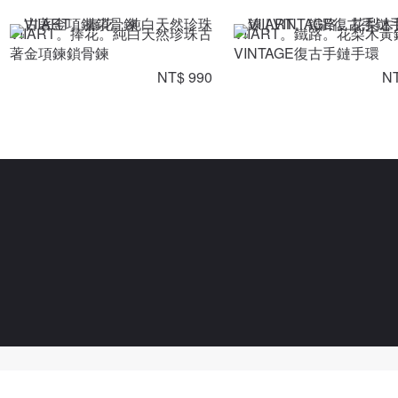
VIIART。捧花。純白天然珍珠古
VIIART。鐵路。花梨木黃
著金項鍊鎖骨鍊
VINTAGE復古手鏈手環
NT$ 990
NT
Powered By Pinzap