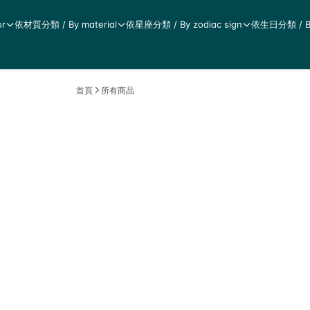
r
依材質分類 / By material
依星座分類 / By zodiac sign
依生日分類 / By 
首頁
所有商品