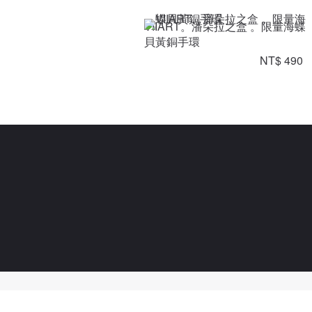
VIIART。潘朵拉之盒 。限量海蝶
貝黃銅手環
NT$ 490