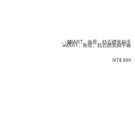
VIIART。衛星。鋯石鑽黃銅手鍊
NT$ 890