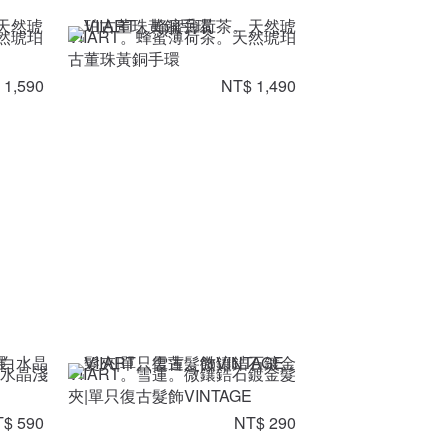
天然琥珀
VIIART。蜂蜜薄荷茶。天然琥珀
古董珠黃銅手環
 1,590
NT$ 1,490
白水晶淺
VIIART。雪蓮。微鑲鋯石鍍金髮
夾|單只復古髮飾VINTAGE
$ 590
NT$ 290