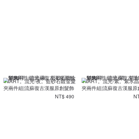
VIIART。流光-夜。藍砂石鍍金髮
VIIART。流光-紫。紫水
夾兩件組|流蘇復古漢服原創髮飾
夾兩件組|流蘇復古漢服原
NT$ 490
NT