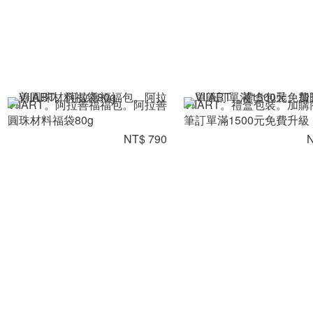
VIIART。阿拉善福福包。阿拉善
VIIART。禮盒包裝。加購
圓珠材料福袋80g
筆訂單滿1500元免費升級
NT$ 790
N