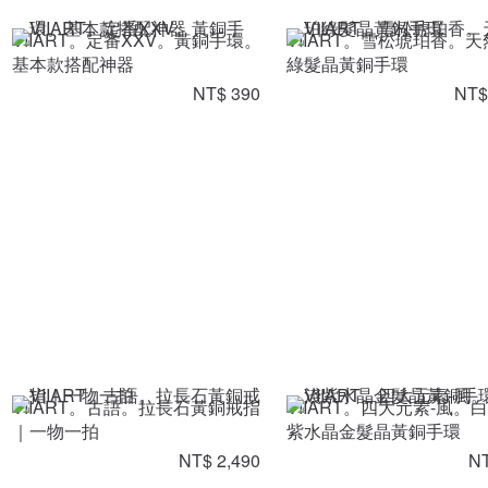
VIIART。定番XXV。黃銅手環。
VIIART。雪松琥珀香。
基本款搭配神器
綠髮晶黃銅手環
NT$ 390
NT$
VIIART。古語。拉長石黃銅戒指
VIIART。四大元素-風。
｜一物一拍
紫水晶金髮晶黃銅手環
NT$ 2,490
NT