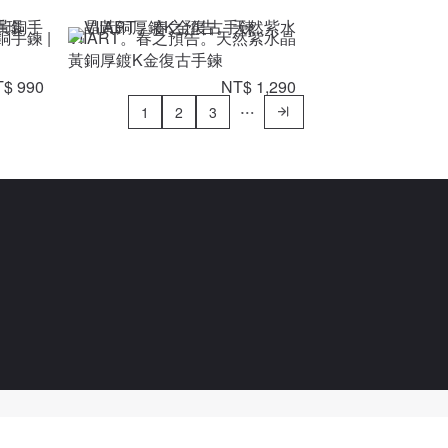
銅手鍊 |
VIIART。春之預告。天然紫水晶
黃銅厚鍍K金復古手鍊
$ 990
NT$ 1,290
1
2
3