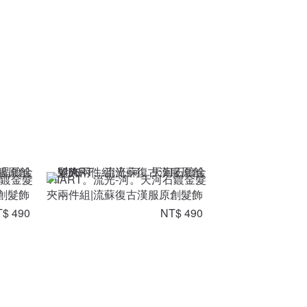
晶鍍金髮
VIIART。流光-河。天河石鍍金髮
創髮飾
夾兩件組|流蘇復古漢服原創髮飾
$ 490
NT$ 490