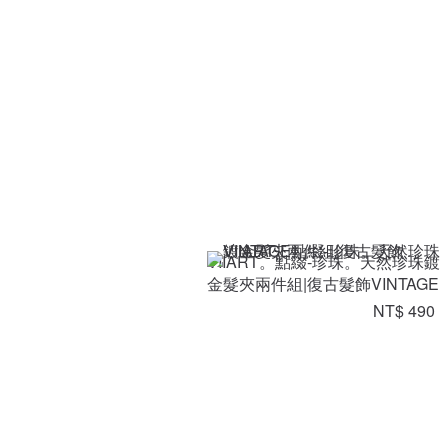
VIIART。點綴-珍珠。天然珍珠鍍
金髮夾兩件組|復古髮飾VINTAGE
NT$ 490