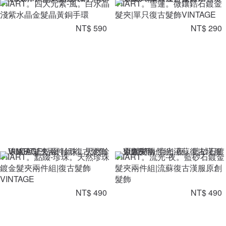
VIIART。四大元素-風。白水晶
VIIART。雪蓮。微鑲鋯石鍍金
淺紫水晶金髮晶黃銅手環
髮夾|單只復古髮飾VINTAGE
NT$ 590
NT$ 290
VIIART。點綴-珍珠。天然珍珠
VIIART。流光-夜。藍砂石鍍金
鍍金髮夾兩件組|復古髮飾
髮夾兩件組|流蘇復古漢服原創
VINTAGE
髮飾
NT$ 490
NT$ 490