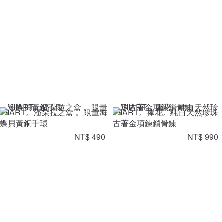
VIIART。潘朵拉之盒 。限量海
VIIART。捧花。純白天然珍珠
蝶貝黃銅手環
古著金項鍊鎖骨鍊
NT$ 490
NT$ 990